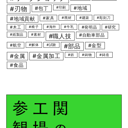
刃物
包丁
印刷
地域
地域貢献
家具
廃材
建築
彫刻刀
木工
椅子
海外
牛乳
発明品
研究
紙製品
素材
自動車部品
職人技
航空
解体
試験
部品
金型
金属
金属加工
鉄
鋳物
鋳造
食品